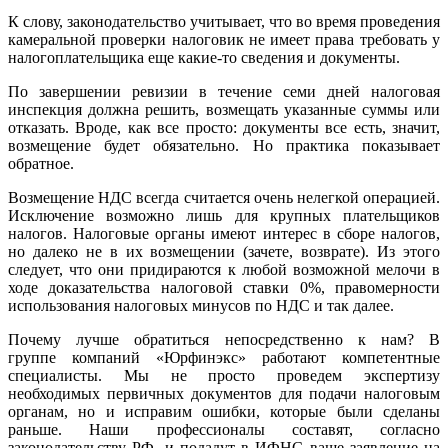
К слову, законодательство учитывает, что во время проведения
камеральной проверки налоговик не имеет права требовать у
налогоплательщика еще какие-то сведения и документы.
По завершении ревизии в течение семи дней налоговая
инспекция должна решить, возмещать указанные суммы или
отказать. Вроде, как все просто: документы все есть, значит,
возмещение будет обязательно. Но практика показывает
обратное.
Возмещение НДС всегда считается очень нелегкой операцией.
Исключение возможно лишь для крупных плательщиков
налогов. Налоговые органы имеют интерес в сборе налогов,
но далеко не в их возмещении (зачете, возврате). Из этого
следует, что они придираются к любой возможной мелочи в
ходе доказательства налоговой ставки 0%, правомерности
использования налоговых минусов по НДС и так далее.
Почему лучше обратиться непосредственно к нам? В
группе компаний «Юрфинэкс» работают компетентные
специалисты. Мы не просто проведем экспертизу
необходимых первичных документов для подачи налоговым
органам, но и исправим ошибки, которые были сделаны
раньше. Наши профессионалы составят, согласно
законодательству РФ, и подадут в ИФНС ваше заявление на